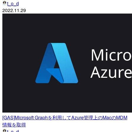
t_o_d
2022.11.29
[GAS]Microsoft Graphを利用してAzure管理上のMacのMDM
情報を取得
t_o_d