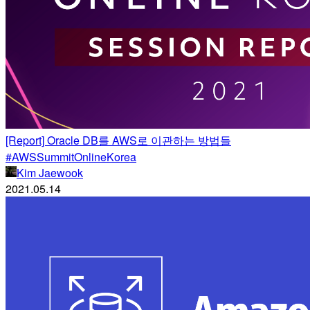
[Report] Oracle DB를 AWS로 이관하는 방법들
#AWSSummitOnlineKorea
Kim Jaewook
2021.05.14