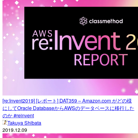
[re:Invent2019] [レポート] DAT359 – Amazon.com がどの様
にしてOracle DatabaseからAWSのデータベースに移行した
のか #reinvent
Takuya Shibata
2019.12.09