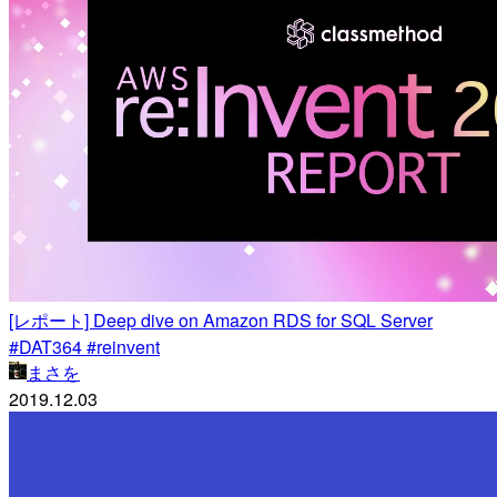
[レポート] Deep dive on Amazon RDS for SQL Server
#DAT364 #reinvent
まさを
2019.12.03