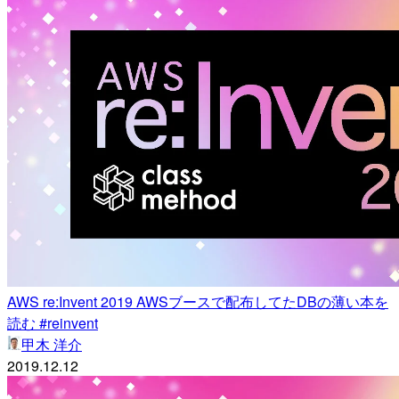
AWS re:Invent 2019 AWSブースで配布してたDBの薄い本を
読む #reinvent
甲木 洋介
2019.12.12