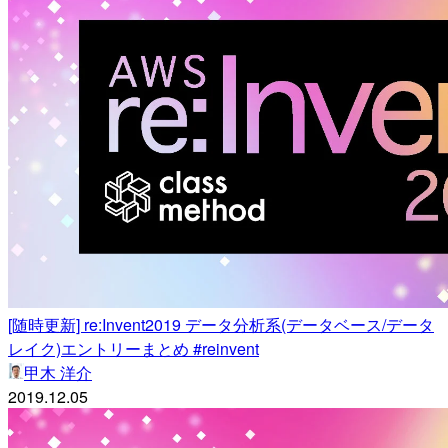
[随時更新] re:Invent2019 データ分析系(データベース/データ
レイク)エントリーまとめ #reinvent
甲木 洋介
2019.12.05