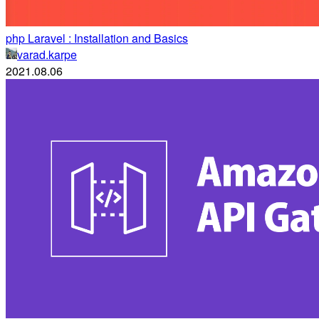
php Laravel : Installation and Basics
varad.karpe
2021.08.06