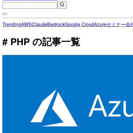
Trending
AWS
Claude
Bedrock
Google Cloud
Azure
セミナー
会
# PHP の記事一覧