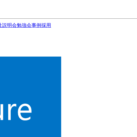
社説明会
勉強会
事例
採用