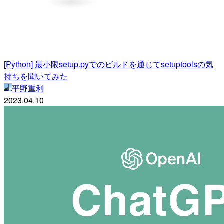
[Python] 最小限setup.pyでのビルドを通じてsetuptoolsの気
持ちを聞いてみた
平野重利
2023.04.10