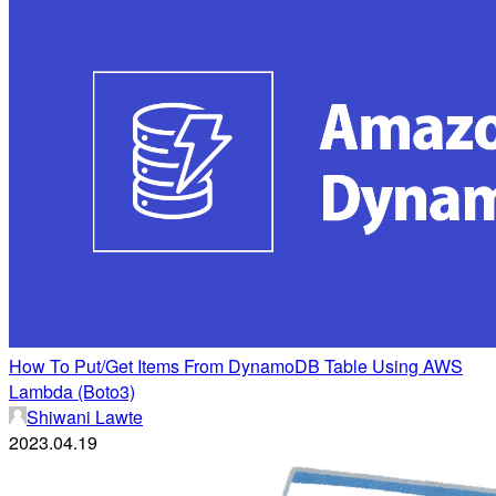
How To Put/Get Items From DynamoDB Table Using AWS
Lambda (Boto3)
Shiwani Lawte
2023.04.19