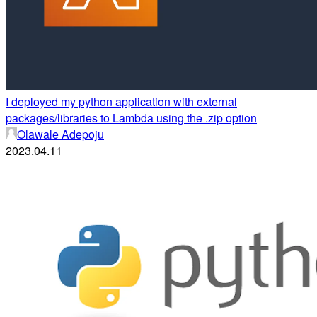
I deployed my python application with external
packages/libraries to Lambda using the .zip option
Olawale Adepoju
2023.04.11