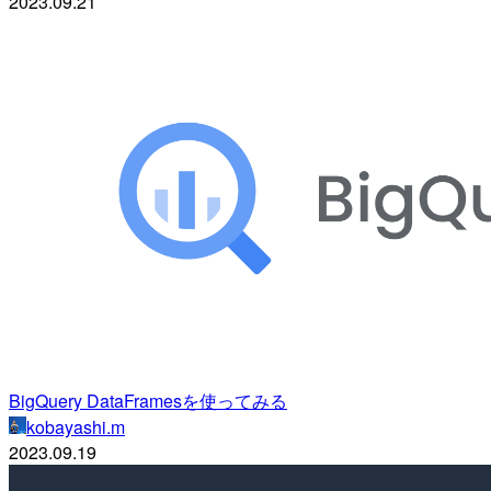
2023.09.21
BigQuery DataFramesを使ってみる
kobayashi.m
2023.09.19