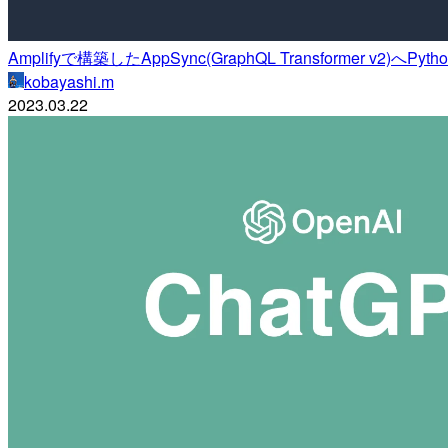
Amplifyで構築したAppSync(GraphQL Transformer v2)へP
kobayashi.m
2023.03.22