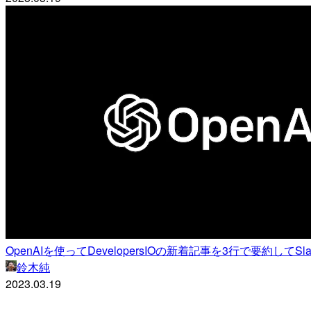
OpenAIを使ってDevelopersIOの新着記事を3行で要約してS
鈴木純
2023.03.19