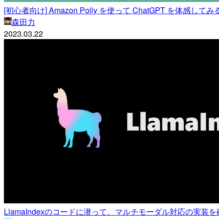
[初心者向け] Amazon Polly を使って ChatGPT を体感してみ
森田力
2023.03.22
LlamaIndexのコードに潜って、マルチモーダル対応の実