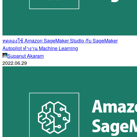
ทดลองใช้ Amazon SageMaker Studio กับ SageMaker
Autopilot ทำงาน Machine Learning
Supanut Akaram
2022.06.29