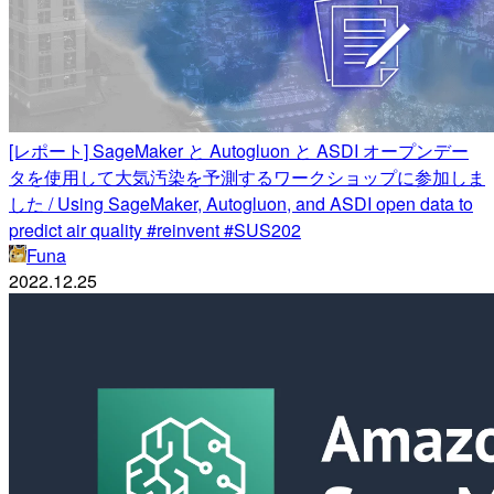
[レポート] SageMaker と Autogluon と ASDI オープンデー
タを使用して大気汚染を予測するワークショップに参加しま
した / Using SageMaker, Autogluon, and ASDI open data to
predict air quality #reinvent #SUS202
Funa
2022.12.25