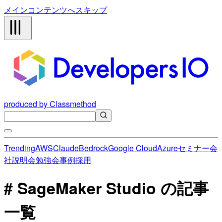
メインコンテンツへスキップ
produced by Classmethod
Trending
AWS
Claude
Bedrock
Google Cloud
Azure
セミナー
会
社説明会
勉強会
事例
採用
# SageMaker Studio の記事
一覧