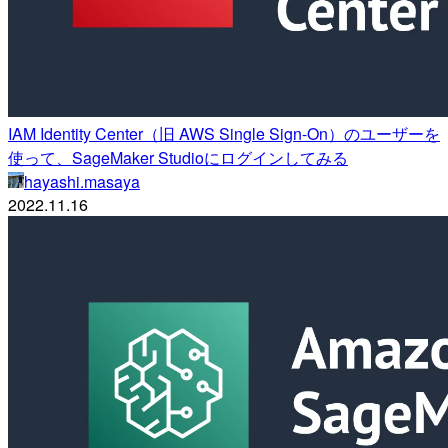
IAM Identity Center（旧 AWS Single Sign-On）のユーザーを
使って、SageMaker Studioにログインしてみる
hayashi.masaya
2022.11.16