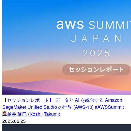
【セッションレポート】 データと AI を統合する Amazon
SageMaker Unified Studio の世界 (AWS-13) #AWSSummit
越井 琢巳 (Koshii Takumi)
2025.06.25