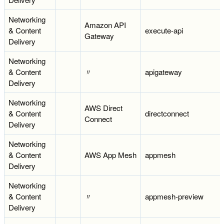
Networking
Amazon API
& Content
execute-api
Gateway
Delivery
Networking
& Content
〃
apigateway
Delivery
Networking
AWS Direct
& Content
directconnect
Connect
Delivery
Networking
& Content
AWS App Mesh
appmesh
Delivery
Networking
& Content
〃
appmesh-preview
Delivery