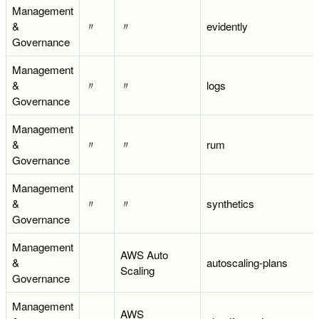
Management
&
〃
〃
evidently
Governance
Management
&
〃
〃
logs
Governance
Management
&
〃
〃
rum
Governance
Management
&
〃
〃
synthetics
Governance
Management
AWS Auto
&
autoscaling-plans
Scaling
Governance
Management
AWS