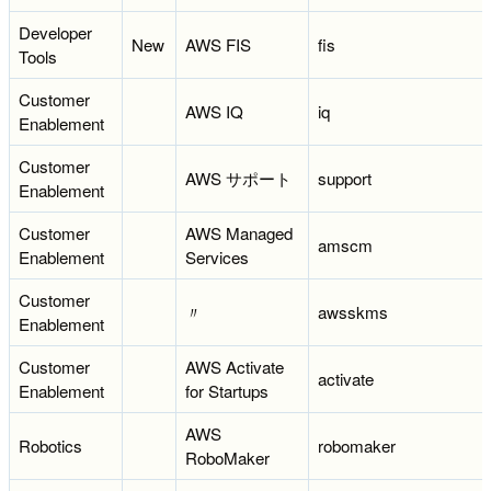
Developer
New
AWS FIS
fis
Tools
Customer
AWS IQ
iq
Enablement
Customer
AWS サポート
support
Enablement
Customer
AWS Managed
amscm
Enablement
Services
Customer
〃
awsskms
Enablement
Customer
AWS Activate
activate
Enablement
for Startups
AWS
Robotics
robomaker
RoboMaker