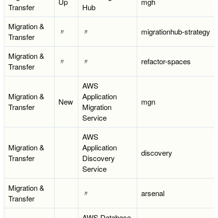
Up
mgh
Transfer
Hub
Migration &
〃
〃
migrationhub-strategy
Transfer
Migration &
〃
〃
refactor-spaces
Transfer
AWS
Migration &
Application
New
mgn
Transfer
Migration
Service
AWS
Migration &
Application
discovery
Transfer
Discovery
Service
Migration &
〃
arsenal
Transfer
AWS Database