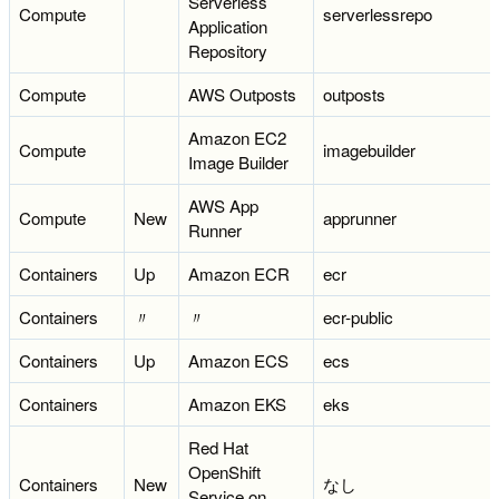
Serverless
Compute
serverlessrepo
Application
Repository
Compute
AWS Outposts
outposts
Amazon EC2
Compute
imagebuilder
Image Builder
AWS App
Compute
New
apprunner
Runner
Containers
Up
Amazon ECR
ecr
Containers
〃
〃
ecr-public
Containers
Up
Amazon ECS
ecs
Containers
Amazon EKS
eks
Red Hat
OpenShift
Containers
New
なし
Service on