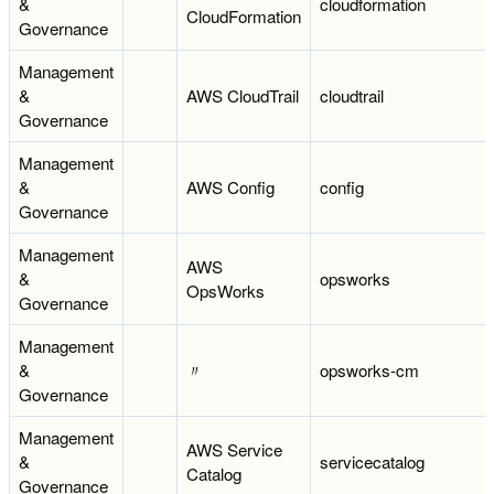
&
cloudformation
CloudFormation
Governance
Management
&
AWS CloudTrail
cloudtrail
Governance
Management
&
AWS Config
config
Governance
Management
AWS
&
opsworks
OpsWorks
Governance
Management
&
〃
opsworks-cm
Governance
Management
AWS Service
&
servicecatalog
Catalog
Governance