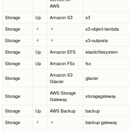
AWS
Storage
Up
Amazon S3
s3
Storage
〃
〃
s3-object-lambda
Storage
〃
〃
s3-outposts
Storage
Up
Amazon EFS
elasticfilesystem
Storage
Up
Amazon FSx
fsx
Amazon S3
Storage
glacier
Glacier
AWS Storage
Storage
storagegateway
Gateway
Storage
Up
AWS Backup
backup
Storage
〃
〃
backup-gateway