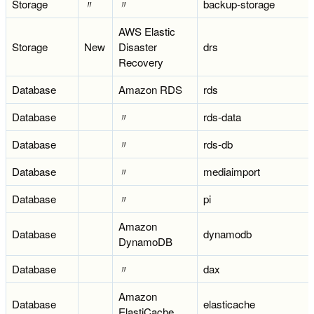
Storage
〃
〃
backup-storage
AWS Elastic
Storage
New
Disaster
drs
Recovery
Database
Amazon RDS
rds
Database
〃
rds-data
Database
〃
rds-db
Database
〃
mediaimport
Database
〃
pi
Amazon
Database
dynamodb
DynamoDB
Database
〃
dax
Amazon
Database
elasticache
ElastiCache