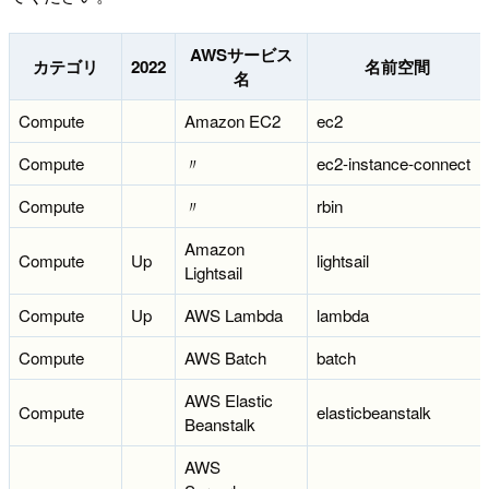
AWSサービス
カテゴリ
2022
名前空間
名
Compute
Amazon EC2
ec2
Compute
〃
ec2-instance-connect
Compute
〃
rbin
Amazon
Compute
Up
lightsail
Lightsail
Compute
Up
AWS Lambda
lambda
Compute
AWS Batch
batch
AWS Elastic
Compute
elasticbeanstalk
Beanstalk
AWS