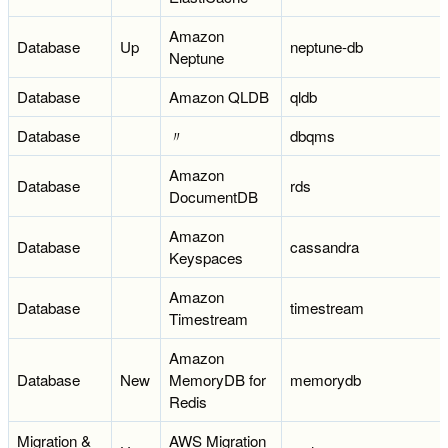
Amazon
Database
Up
neptune-db
Neptune
Database
Amazon QLDB
qldb
Database
〃
dbqms
Amazon
Database
rds
DocumentDB
Amazon
Database
cassandra
Keyspaces
Amazon
Database
timestream
Timestream
Amazon
Database
New
MemoryDB for
memorydb
Redis
Migration &
AWS Migration