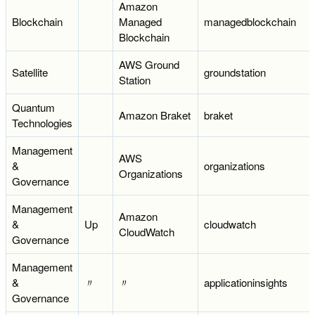
Amazon
Blockchain
Managed
managedblockchain
Blockchain
AWS Ground
Satellite
groundstation
Station
Quantum
Amazon Braket
braket
Technologies
Management
AWS
&
organizations
Organizations
Governance
Management
Amazon
&
Up
cloudwatch
CloudWatch
Governance
Management
&
〃
〃
applicationinsights
Governance