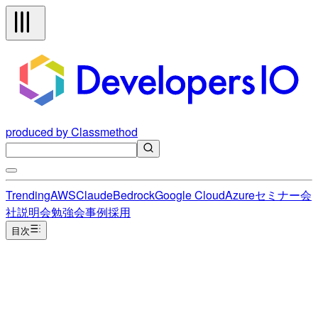
produced by Classmethod
Trending
AWS
Claude
Bedrock
Google Cloud
Azure
セミナー
会
社説明会
勉強会
事例
採用
目次