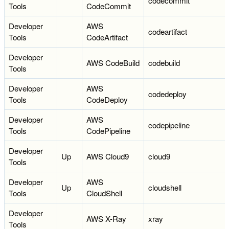
codecommit
Tools
CodeCommit
Developer
AWS
codeartifact
Tools
CodeArtifact
Developer
AWS CodeBuild
codebuild
Tools
Developer
AWS
codedeploy
Tools
CodeDeploy
Developer
AWS
codepipeline
Tools
CodePipeline
Developer
Up
AWS Cloud9
cloud9
Tools
Developer
AWS
Up
cloudshell
Tools
CloudShell
Developer
AWS X-Ray
xray
Tools