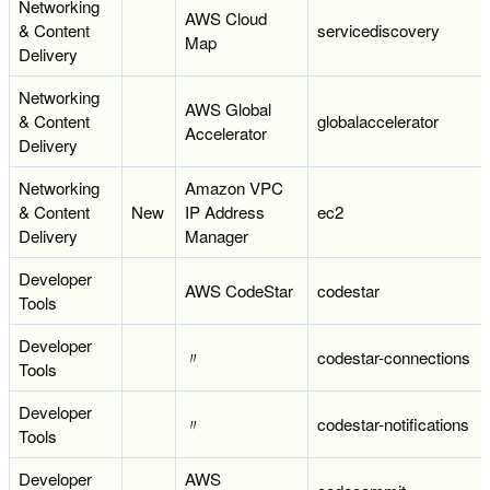
Networking
AWS Cloud
& Content
servicediscovery
Map
Delivery
Networking
AWS Global
& Content
globalaccelerator
Accelerator
Delivery
Networking
Amazon VPC
& Content
New
IP Address
ec2
Delivery
Manager
Developer
AWS CodeStar
codestar
Tools
Developer
〃
codestar-connections
Tools
Developer
〃
codestar-notifications
Tools
Developer
AWS