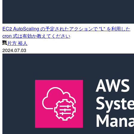
EC2 AutoScaling の予定されたアクションで "L" を利用した
cron 式は有効か教えてください
片方 裕人
2024.07.03