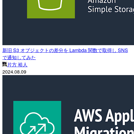
新旧 S3 オブジェクトの差分を Lambda 関数で取得し SNS
で通知してみた
片方 裕人
2024.08.09