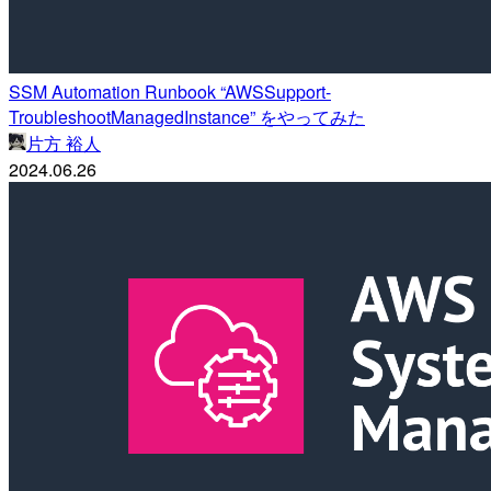
SSM Automation Runbook “AWSSupport-
TroubleshootManagedInstance” をやってみた
片方 裕人
2024.06.26