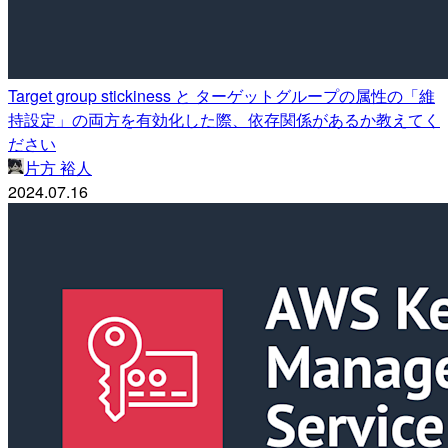
Target group stickiness と ターゲットグループの属性の「維
持設定」の両方を有効化した際、依存関係があるか教えてく
ださい
片方 裕人
2024.07.16