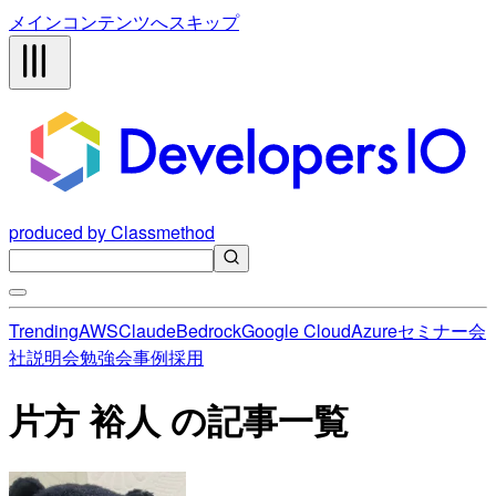
メインコンテンツへスキップ
produced by Classmethod
Trending
AWS
Claude
Bedrock
Google Cloud
Azure
セミナー
会
社説明会
勉強会
事例
採用
片方 裕人 の記事一覧