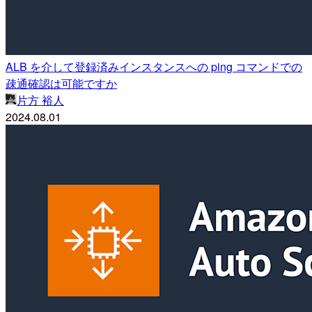
ALB を介して登録済みインスタンスへの ping コマンドでの
疎通確認は可能ですか
片方 裕人
2024.08.01