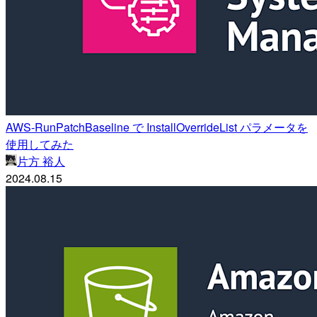
AWS-RunPatchBaseline で InstallOverrideList パラメータを
使用してみた
片方 裕人
2024.08.15