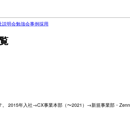
社説明会
勉強会
事例
採用
一覧
2015年入社→CX事業本部（〜2021）→新規事業部・Zen