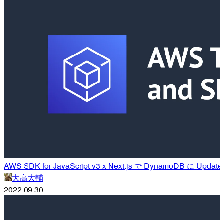
AWS SDK for JavaScript v3 x Next.js で DynamoDB に Up
大高大輔
2022.09.30