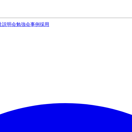
社説明会
勉強会
事例
採用