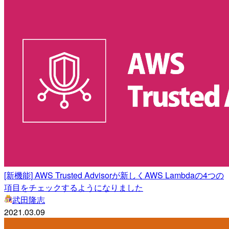
[新機能] AWS Trusted Advisorが新しくAWS Lambdaの4つの
項目をチェックするようになりました
武田隆志
2021.03.09