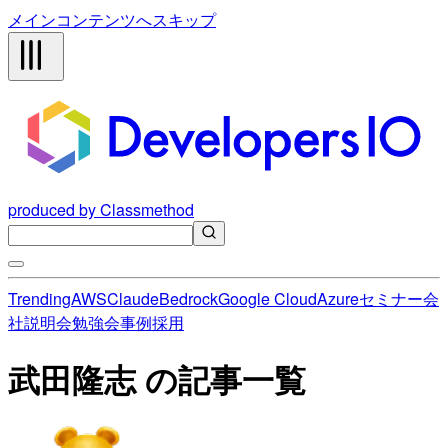
メインコンテンツへスキップ
produced by Classmethod
Trending
AWS
Claude
Bedrock
Google Cloud
Azure
セミナー
会
社説明会
勉強会
事例
採用
武田隆志 の記事一覧