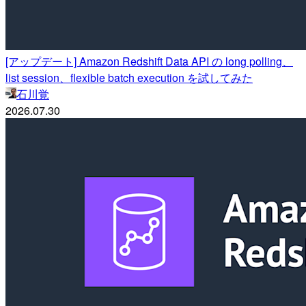
[アップデート] Amazon Redshift Data API の long polling、
list session、flexible batch execution を試してみた
石川覚
2026.07.30