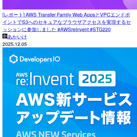
[レポート] AWS Transfer Family Web AppsとVPCエンドポ
イントでS3へのセキュアなブラウザアクセスを実現するセ
ッションに参加しました #AWSreInvent #STG220
あかいけ
2025.12.05