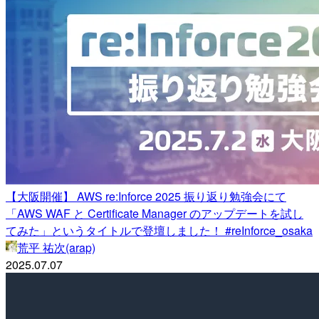
【大阪開催】 AWS re:Inforce 2025 振り返り勉強会にて
「AWS WAF と Certificate Manager のアップデートを試し
てみた」というタイトルで登壇しました！ #reInforce_osaka
荒平 祐次(arap)
2025.07.07