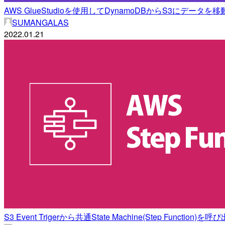
AWS GlueStudioを使用してDynamoDBからS3にデータ
SUMANGALAS
2022.01.21
S3 Event Trigerから共通State Machine(Step Functio