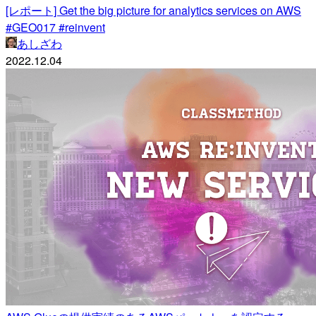
[レポート] Get the big picture for analytics services on AWS
#GEO017 #reinvent
あしざわ
2022.12.04