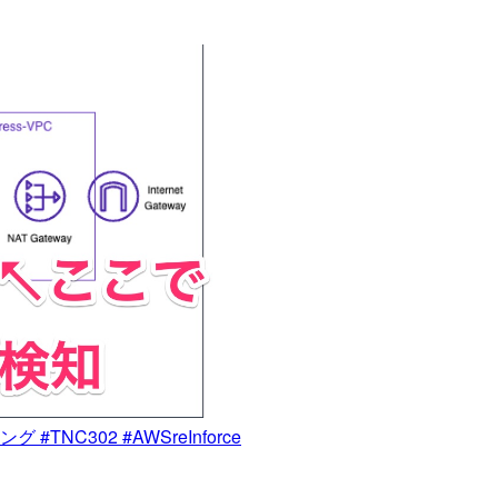
#TNC302 #AWSreInforce