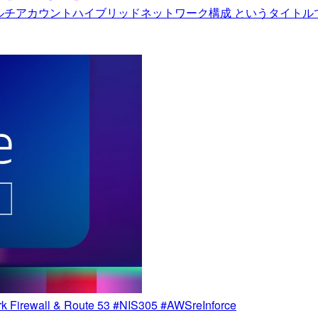
のマルチアカウントハイブリッドネットワーク構成 というタイトルで登壇
 Firewall & Route 53 #NIS305 #AWSreInforce