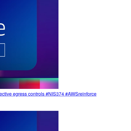
ctive egress controls #NIS374 #AWSreinforce