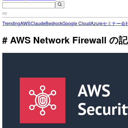
Trending
AWS
Claude
Bedrock
Google Cloud
Azure
セミナー
会
# AWS Network Firewall 