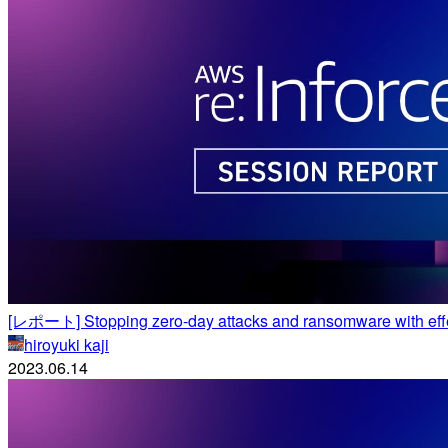
[レポート] Stopping zero-day attacks and ransomware with effe
hiroyuki kaji
2023.06.14