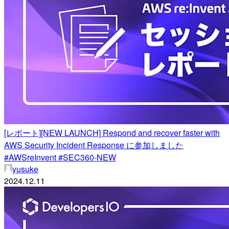
[レポート][NEW LAUNCH] Respond and recover faster with
AWS Security Incident Response に参加しました
#AWSreInvent #SEC360-NEW
yusuke
2024.12.11