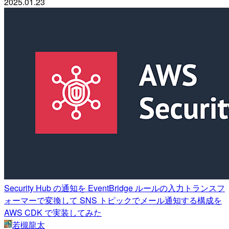
2025.01.23
Security Hub の通知を EventBridge ルールの入力トランスフ
ォーマーで変換して SNS トピックでメール通知する構成を
AWS CDK で実装してみた
若槻龍太