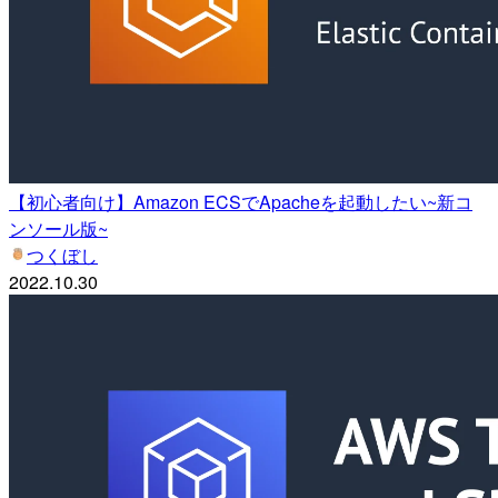
【初心者向け】Amazon ECSでApacheを起動したい~新コ
ンソール版~
つくぼし
2022.10.30