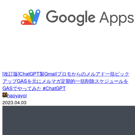
[改訂版]ChatGPT製Gmailプロモからのメルアド一括ピック
アップGASを元にメルマガ定期的一括削除スケジュールを
GASでやってみた #ChatGPT
haoyayoi
2023.04.03