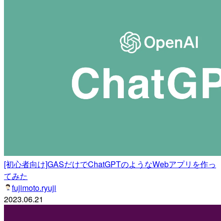
[初心者向け]GASだけでChatGPTのようなWebアプリを作っ
てみた
fujimoto.ryuji
2023.06.21