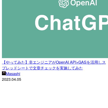
【やってみた】非エンジニアがOpenAI API×GASを活用しス
プレッドシートで文章チェックを実施してみた
Masashi
2023.04.05