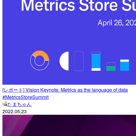
[レポート] Vision Keynote: Metrics as the language of data
#MetricsStoreSummit
たまちゃん
2022.05.23