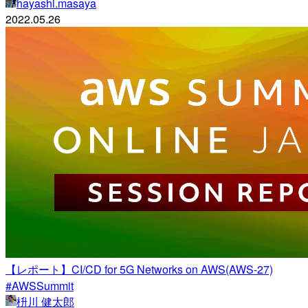
hayashi.masaya
2022.05.26
【レポート】CI/CD for 5G Networks on AWS(AWS-27)
#AWSSummit
枡川 健太郎