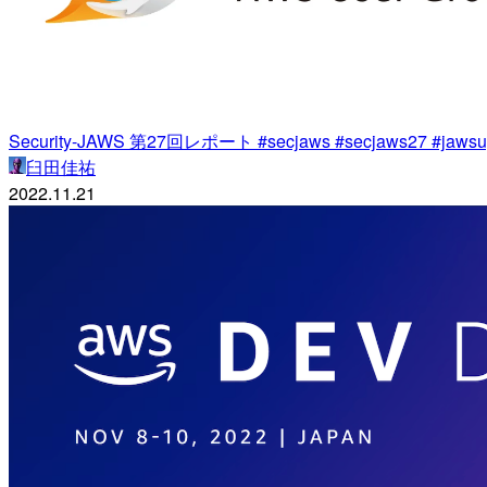
Security-JAWS 第27回レポート #secjaws #secjaws27 #jaws
臼田佳祐
2022.11.21