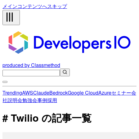
メインコンテンツへスキップ
produced by Classmethod
Trending
AWS
Claude
Bedrock
Google Cloud
Azure
セミナー
会
社説明会
勉強会
事例
採用
# Twilio の記事一覧