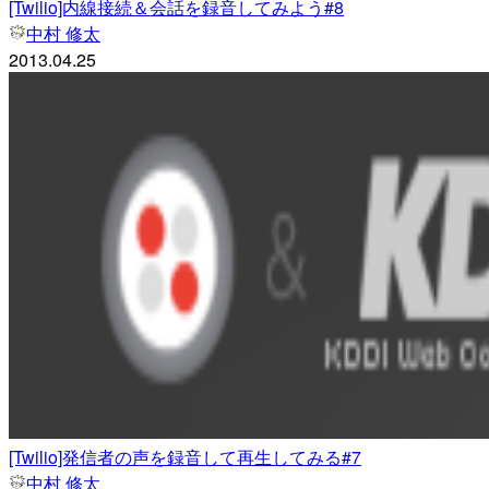
[Twilio]内線接続＆会話を録音してみよう#8
中村 修太
2013.04.25
[Twilio]発信者の声を録音して再生してみる#7
中村 修太