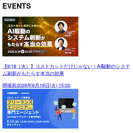
EVENTS
【8/18（火）】コストカットだけじゃない！AI駆動のシステ
ム刷新がもたらす本当の効果
開催前
2026年8月18日(火) 15:00