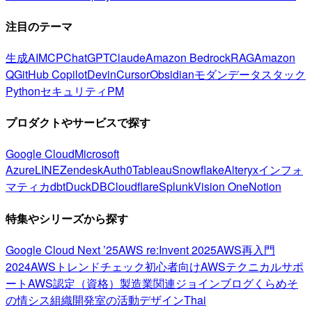
注目のテーマ
生成AI
MCP
ChatGPT
Claude
Amazon Bedrock
RAG
Amazon
Q
GitHub Copilot
Devin
Cursor
Obsidian
モダンデータスタック
Python
セキュリティ
PM
プロダクトやサービスで探す
Google Cloud
Microsoft
Azure
LINE
Zendesk
Auth0
Tableau
Snowflake
Alteryx
インフォ
マティカ
dbt
DuckDB
Cloudflare
Splunk
Vision One
Notion
特集やシリーズから探す
Google Cloud Next ’25
AWS re:Invent 2025
AWS再入門
2024
AWSトレンドチェック
初心者向け
AWSテクニカルサポ
ート
AWS認定（資格）
製造業関連
ジョインブログ
くらめそ
の情シス
組織開発室の活動
デザイン
Thai