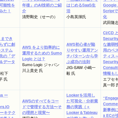
可能性を
年後」のAI技術のご紹
はじめるSaaS生
Google
みた！
介
活
Scrip
清野剛史（せーの）
小島英揮氏
化
武田隆
CI/CD 
こまでき
Securi
らずに創
AWS初心者が陥
な脆弱
AWS をより効率的に
システム
りやすい運用アン
用のベ
運用するための Sumo
先の「デ
チパターンから学
ティス
Logic とは？
＆データ
ぶ成功の法則
Securit
Sumo Logic ジャパン
JIG-SAW 小嶋一
Consul
川上貴史 氏
 松下
毅 氏
情報も
享平 氏
エフセキ
真一郎 
ss ー
Lookerを活用し
“Engag
AWSのすべてをコー
た可視化・分析業
Comme
rs.IO
ドで管理する方法〜そ
務の実践（＋
新事例に
アーキテク
の理想と現実〜
Looker＆Tableau
x EC