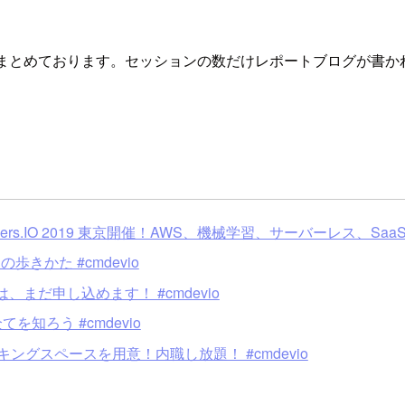
京の関連情報をまとめております。セッションの数だけレポートブログ
pers.IO 2019 東京開催！AWS、機械学習、サーバーレス、
 の歩きかた #cmdevio
ン」は、まだ申し込めます！ #cmdevio
Eの全てを知ろう #cmdevio
はコワーキングスペースを用意！内職し放題！ #cmdevio