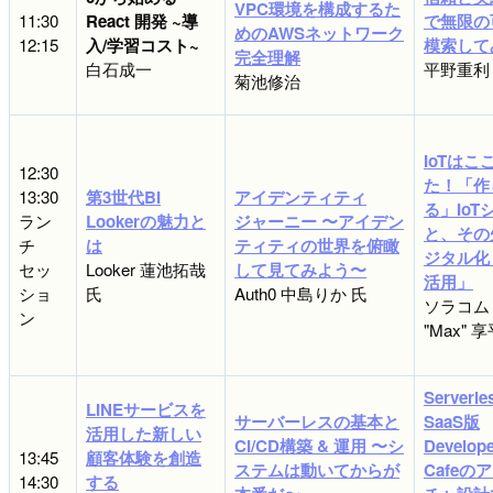
VPC環境を構成するた
11:30
React 開発 ~導
で無限の
めのAWSネットワーク
12:15
入/学習コスト~
模索して
完全理解
白石成一
平野重利
菊池修治
IoTはこ
12:30
た！「作
13:30
第3世代BI
アイデンティティ
る」IoT
ラン
Lookerの魅力と
ジャーニー 〜アイデン
と、その
チ
は
ティティの世界を俯瞰
ジタル化
セッ
Looker 蓮池拓哉
して見てみよう〜
活用」
ショ
氏
Auth0 中島りか 氏
ソラコム
ン
"Max" 
Serverle
LINEサービスを
サーバーレスの基本と
SaaS版
活用した新しい
CI/CD構築 & 運用 〜シ
Develope
13:45
顧客体験を創造
ステムは動いてからが
Cafeの
14:30
する