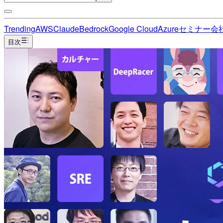
Trending
AWS
Claude
Bedrock
Google Cloud
Azure
セミナー
会
目次