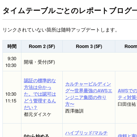
タイムテーブルごとのレポートブログ
リンクされていない箇所は随時アップデートします。
時間
Room 2 (5F)
Room 3 (5F)
Room 
9:30
開場・受付(5F)
10:30
認証の標準的な
カルチャービルディン
方法は分かっ
グ〜世界最強のAWSエ
AWSで
10:30
た。では認可は
ンジニア集団の作り
ティ対策
11:15
どう管理するん
方〜
臼田佳祐
だい？
西澤徹訓
都元ダイスケ
ハイブリッド/マルチ
0から始める
信頼と実