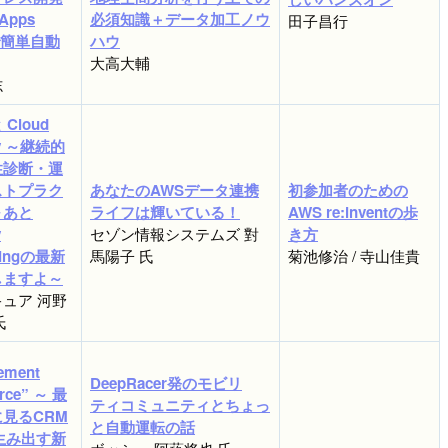
 Apps
必須知識＋データ加工ノウ
田子昌行
tで簡単自動
ハウ
大高大輔
志
と Cloud
ty ～継続的
性診断・運
ストプラク
あなたのAWSデータ連携
初参加者のための
～あと
ライフは輝いている！
AWS re:inventの歩
y
セゾン情報システムズ 對
き方
tingの最新
馬陽子 氏
菊池修治 / 寺山佳貴
しますよ～
ュア 河野
氏
ement
DeepRacer発のモビリ
rce” ～ 最
ティコミュニティとちょっ
見るCRM
と自動運転の話
が生み出す新