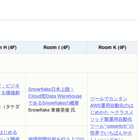
 H (4F)
Room
(4F)
Room K (4F)
I
営：ビジネ
Snowflake日本上陸！
ける価値創
Cloud型Data Warehouse
ツールでカンタン
であるSnowflakeの概要
AWS運用自動化のは
夫（タケダ
Snowflake 東條英俊 氏
じめかた 〜クラスメ
ソッド製運用自動化
ツール“opswitch”の
ではじめる
世界でいちばんやさ
ーレス開発
地理空間分析を行う上での
しいハンズオン