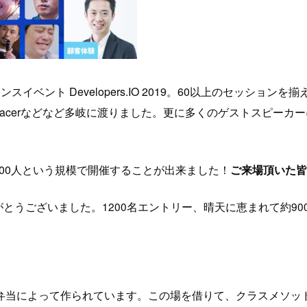
ト Developers.IO 2019。60以上のセッションを揃
pRacerなどなど多岐に渡りました。更に多くのゲストスピーカ
000人という規模で開催することが出来ました！
ご来場頂いた皆
がとうございました。1200名エントリー、晴天に恵まれて約9
。
弁当によって作られています。この場を借りて、クラスメソッ