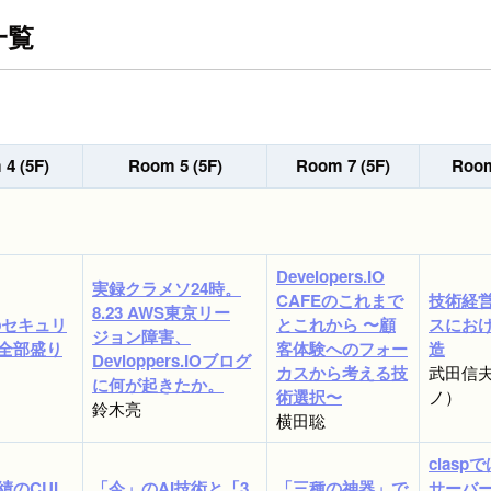
一覧
4 (5F)
Room 5 (5F)
Room 7 (5F)
Room
Developers.IO
実録クラメソ24時。
CAFEのこれまで
技術経
8.23 AWS東京リー
のセキュリ
とこれから 〜顧
スにお
ジョン障害、
全部盛り
客体験へのフォー
造
Devloppers.IOブログ
カスから考える技
武田信
に何が起きたか。
術選択〜
ノ）
鈴木亮
横田聡
clasp
績のCUI
「今」のAI技術と「3
「三種の神器」で
サーバ