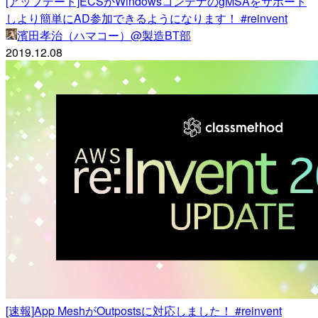
[アップデート]ECSがWindowsコンテナのgMSAをサポート
しより簡単にAD参加できるようになります！ #reinvent
濱田孝治（ハマコー）@製造BT部
2019.12.08
[速報]App MeshがOutpostsに対応しました！ #reinvent