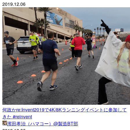
2019.12.06
何故かre:Invent2019で4K/8Kランニングイベントに参加して
きた #reinvent
濱田孝治（ハマコー）@製造BT部