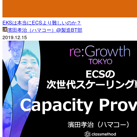
EKSは本当にECSより難しいのか？
濱田孝治（ハマコー）@製造BT部
2019.12.15