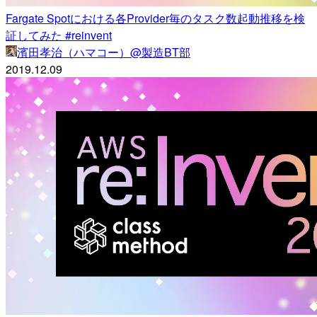
Fargate Spotにおける各Provider毎のタスク数起動推移を検
証してみた #reinvent
濱田孝治（ハマコー）@製造BT部
2019.12.09