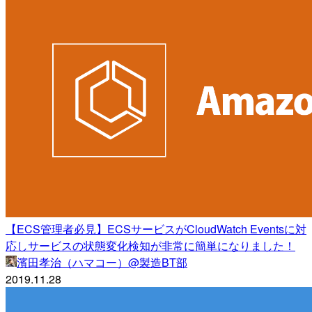
【ECS管理者必見】ECSサービスがCloudWatch Eventsに対
応しサービスの状態変化検知が非常に簡単になりました！
濱田孝治（ハマコー）@製造BT部
2019.11.28