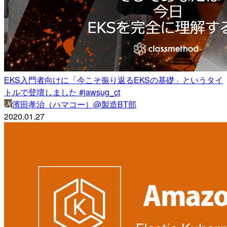
EKS入門者向けに「今こそ振り返るEKSの基礎」というタイ
トルで登壇しました #jawsug_ct
濱田孝治（ハマコー）@製造BT部
2020.01.27