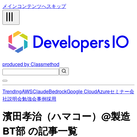
メインコンテンツへスキップ
produced by Classmethod
Trending
AWS
Claude
Bedrock
Google Cloud
Azure
セミナー
会
社説明会
勉強会
事例
採用
濱田孝治（ハマコー）@製造
BT部 の記事一覧