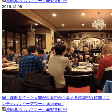
濱田孝治（ハマコー）@製造BT部
2019.12.06
同じ趣向を持った人間が世界中から集まる超濃密な時間「コ
ンテナハッピーアワー」 #reinvent
濱田孝治（ハマコー）@製造BT部