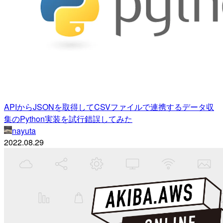
APIからJSONを取得してCSVファイルで連携するデータ収
集のPython実装を試行錯誤してみた
nayuta
2022.08.29