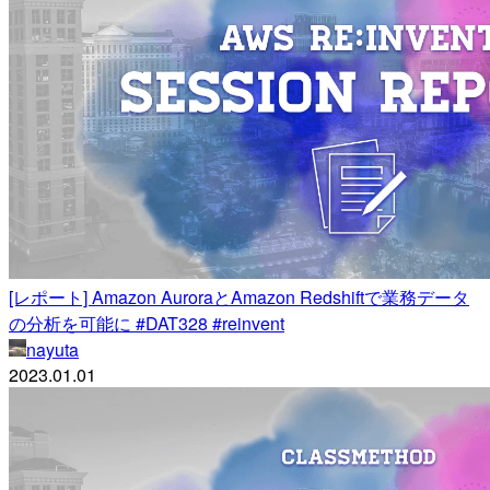
[レポート] Amazon AuroraとAmazon Redshiftで業務データ
の分析を可能に #DAT328 #reinvent
nayuta
2023.01.01