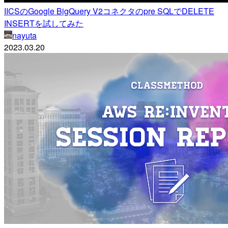
IICSのGoogle BigQuery V2コネクタのpre SQLでDELETE
INSERTを試してみた
nayuta
2023.03.20