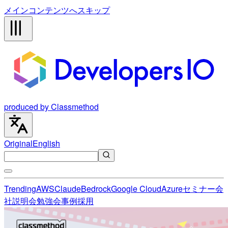
メインコンテンツへスキップ
produced by Classmethod
Original
English
Trending
AWS
Claude
Bedrock
Google Cloud
Azure
セミナー
会
社説明会
勉強会
事例
採用