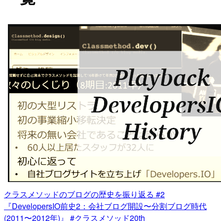
クラスメソッドのブログの歴史を振り返る #2
『DevelopersIO前史2：会社ブログ開設〜分割ブログ時代
(2011〜2012年)』 #クラスメソッド20th