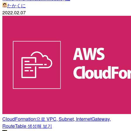
たかくに
2022.02.07
CloudFormation으로 VPC, Subnet, InternetGateway,
RouteTable 생성해 보기