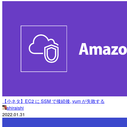
【小ネタ】EC2 に SSM で接続後, yum が失敗する
shiraishi
2022.01.31