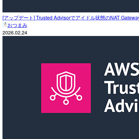
[アップデート] Trusted Advisorでアイドル状態のNAT G
おつまみ
2026.02.24