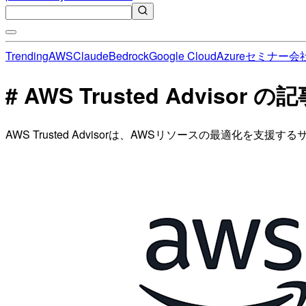
Trending
AWS
Claude
Bedrock
Google Cloud
Azure
セミナー
会
# AWS Trusted Advisor 
AWS Trusted Advisorは、AWSリソースの最適