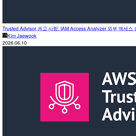
Trusted Advisor 권고 사항: IAM Access Analyzer 외부 액세
Kim Jaewook
2026.06.10