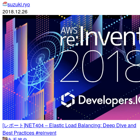
suzuki.ryo
2018.12.26
[レポート]NET404 – Elastic Load Balancing: Deep Dive and
Best Practices #reinvent
丸毛篤史