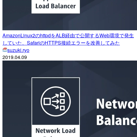
AmazonLinux2のhttpdをALB経由で公開するWeb環境で発生
していた、SafariのHTTPS接続エラーを改善してみた
suzuki.ryo
2019.04.09