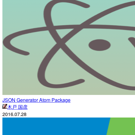
JSON Generator Atom Package
木戸 国彦
2016.07.28