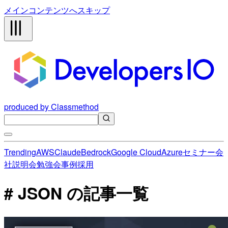
メインコンテンツへスキップ
produced by Classmethod
Trending
AWS
Claude
Bedrock
Google Cloud
Azure
セミナー
会
社説明会
勉強会
事例
採用
# JSON の記事一覧