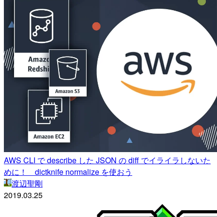
AWS CLI で describe した JSON の diff でイライラしないた
めに！ dictknife normalize を使おう
渡辺聖剛
2019.03.25