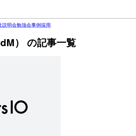
社説明会
勉強会
事例
採用
dM） の記事一覧