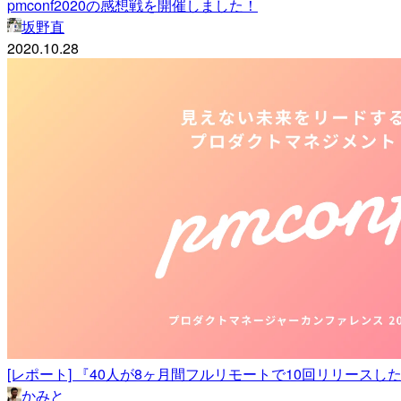
pmconf2020の感想戦を開催しました！
坂野直
2020.10.28
[レポート] 『40人が8ヶ月間フルリモートで10回リリースした話』
かみと