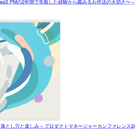
SaaS PMの2年間で失敗した経験から鑑みるお作法の大切さ〜 – プ
とし穴と楽しみ – プロダクトマネージャーカンファレンス2022 #