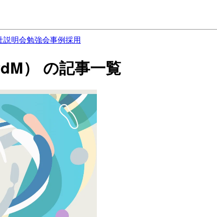
社説明会
勉強会
事例
採用
dM） の記事一覧