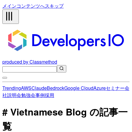
メインコンテンツへスキップ
produced by Classmethod
Trending
AWS
Claude
Bedrock
Google Cloud
Azure
セミナー
会
社説明会
勉強会
事例
採用
# Vietnamese Blog の記事一
覧