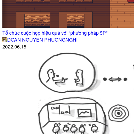
Tổ chức cuộc họp hiệu quả với “phương pháp 5P”
DOAN NGUYEN PHUONGNGHI
2022.06.15