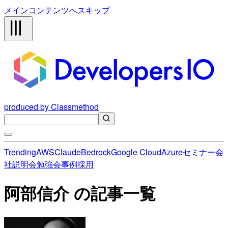
メインコンテンツへスキップ
produced by Classmethod
Trending
AWS
Claude
Bedrock
Google Cloud
Azure
セミナー
会
社説明会
勉強会
事例
採用
阿部信介 の記事一覧