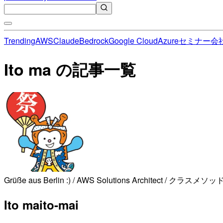
Trending
AWS
Claude
Bedrock
Google Cloud
Azure
セミナー
会
Ito ma の記事一覧
Grüße aus Berlin :) / AWS Solutions Architect
Ito ma
ito-mai