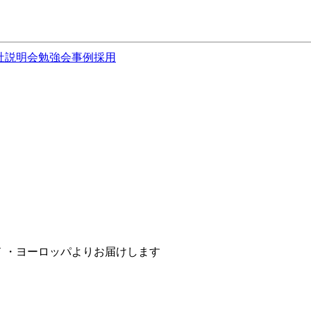
社説明会
勉強会
事例
採用
 / クラスメソッド ・ヨーロッパよりお届けします