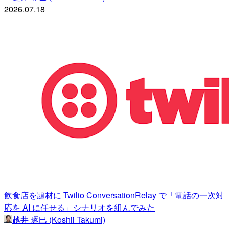
2026.07.18
飲食店を題材に Twilio ConversationRelay で「電話の一次対
応を AI に任せる」シナリオを組んでみた
越井 琢巳 (Koshii Takumi)