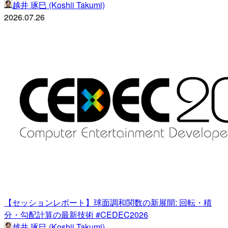
越井 琢巳 (Koshii Takumi)
2026.07.26
【セッションレポート】球面調和関数の新展開: 回転・積
分・勾配計算の最新技術 #CEDEC2026
越井 琢巳 (Koshii Takumi)