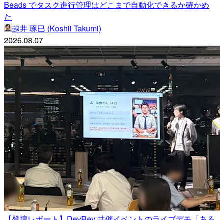
Beads でタスク進行管理はどこまで自動化できるか確かめ
た
越井 琢巳 (Koshii Takumi)
2026.08.07
【登壇レポート】DevRev 共催イベントのライブデモ「ある