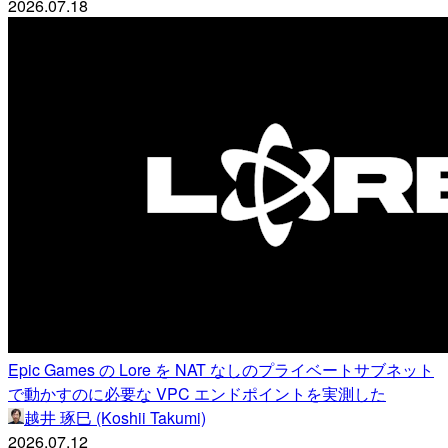
2026.07.18
Epic Games の Lore を NAT なしのプライベートサブネット
で動かすのに必要な VPC エンドポイントを実測した
越井 琢巳 (Koshii Takumi)
2026.07.12