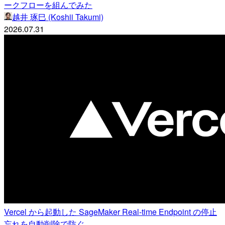
ークフローを組んでみた
越井 琢巳 (Koshii Takumi)
2026.07.31
Vercel から起動した SageMaker Real-time Endpoint の停止
忘れを自動削除で防ぐ