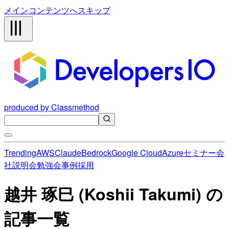
メインコンテンツへスキップ
produced by Classmethod
Trending
AWS
Claude
Bedrock
Google Cloud
Azure
セミナー
会
社説明会
勉強会
事例
採用
越井 琢巳 (Koshii Takumi) の
記事一覧