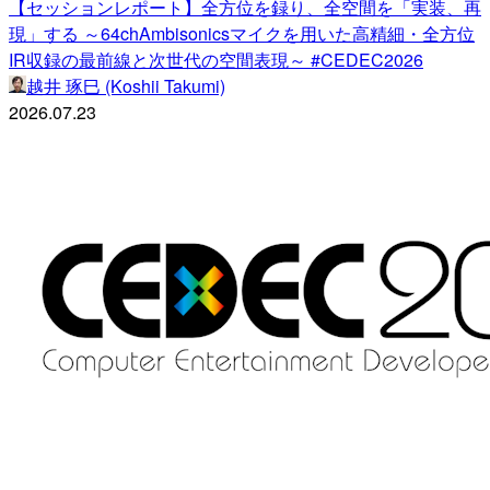
【セッションレポート】全方位を録り、全空間を「実装、再
現」する ～64chAmbisonicsマイクを用いた高精細・全方位
IR収録の最前線と次世代の空間表現～ #CEDEC2026
越井 琢巳 (Koshii Takumi)
2026.07.23