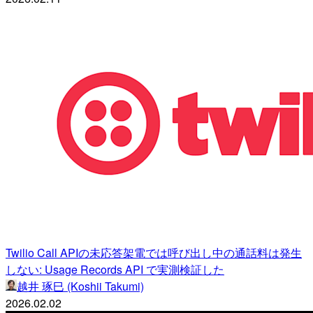
Twilio Call APIの未応答架電では呼び出し中の通話料は発生
しない: Usage Records API で実測検証した
越井 琢巳 (Koshii Takumi)
2026.02.02