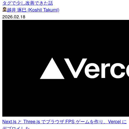
タグで少し改善できた話
越井 琢巳 (Koshii Takumi)
2026.02.18
Next.js と Three.js でブラウザ FPS ゲームを作り、Vercel に
デプロイした