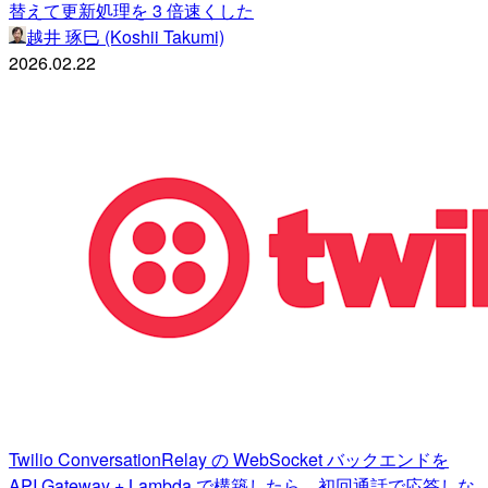
替えて更新処理を 3 倍速くした
越井 琢巳 (Koshii Takumi)
2026.02.22
Twilio ConversationRelay の WebSocket バックエンドを
API Gateway + Lambda で構築したら、初回通話で応答しな