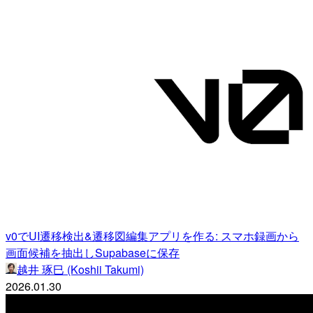
v0でUI遷移検出&遷移図編集アプリを作る: スマホ録画から
画面候補を抽出しSupabaseに保存
越井 琢巳 (Koshii Takumi)
2026.01.30