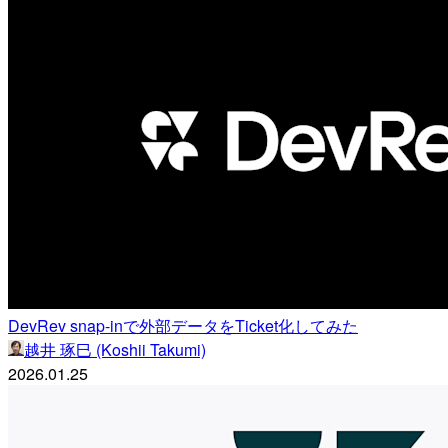
DevRev snap-inで外部データをTicket化してみた
越井 琢巳 (Koshii Takumi)
2026.01.25