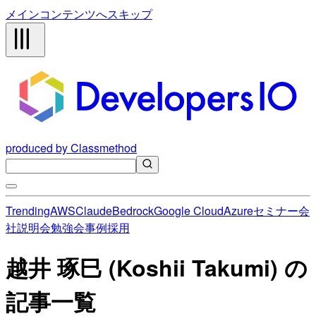
メインコンテンツへスキップ
produced by Classmethod
Trending
AWS
Claude
Bedrock
Google Cloud
Azure
セミナー
会
社説明会
勉強会
事例
採用
越井 琢巳 (Koshii Takumi) の
記事一覧