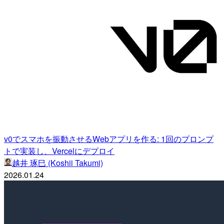
v0でスマホを振動させるWebアプリを作る: 1回のプロンプ
トで実装し、Vercelにデプロイ
越井 琢巳 (Koshii Takumi)
2026.01.24