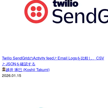
Twilio SendGridのActivity feedとEmail Logsを比較し、CSV
とJSONを確認する
越井 琢巳 (Koshii Takumi)
2026.01.15