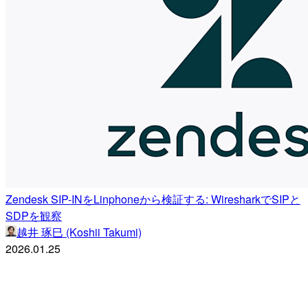
Zendesk SIP-INをLinphoneから検証する: WiresharkでSIPと
SDPを観察
越井 琢巳 (Koshii Takumi)
2026.01.25