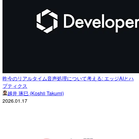
昨今のリアルタイム音声処理について考える: エッジAIとハ
プティクス
越井 琢巳 (Koshii Takumi)
2026.01.17