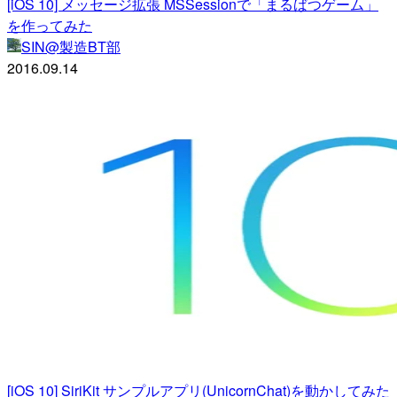
[iOS 10] メッセージ拡張 MSSessionで「まるばつゲーム」
を作ってみた
SIN@製造BT部
2016.09.14
[iOS 10] SiriKit サンプルアプリ(UnicornChat)を動かしてみた