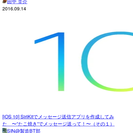
田中 圭介
2016.09.14
[iOS 10] SiriKitでメッセージ送信アプリを作成してみ
た 〜”たこ焼き”でメッセージ送って！〜（その１）
SIN@製造BT部