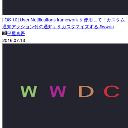
[iOS 10] User Notifications framework を使用して「カスタム
通知アクション付の通知」をカスタマイズする #wwdc
平屋真吾
2016.07.13