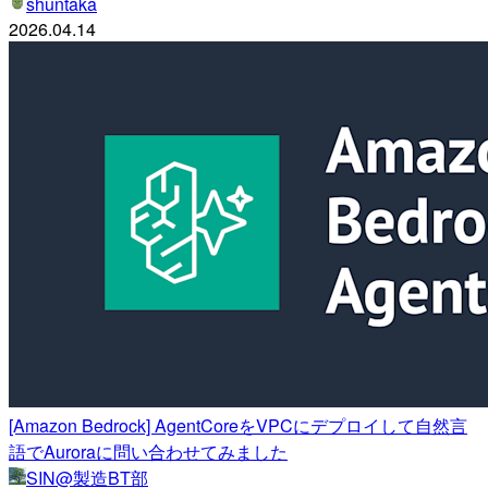
shuntaka
2026.04.14
[Amazon Bedrock] AgentCoreをVPCにデプロイして自然言
語でAuroraに問い合わせてみました
SIN@製造BT部