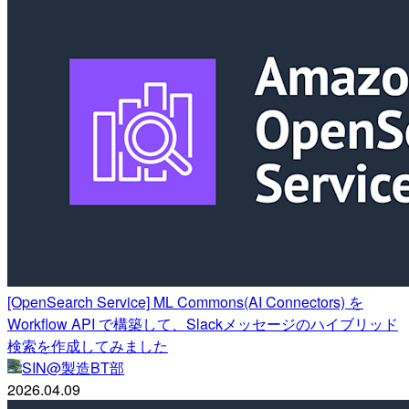
[OpenSearch Service] ML Commons(AI Connectors) を
Workflow API で構築して、Slackメッセージのハイブリッド
検索を作成してみました
SIN@製造BT部
2026.04.09