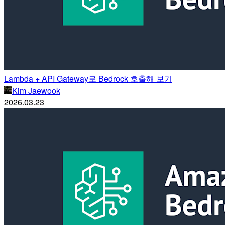
Lambda + API Gateway로 Bedrock 호출해 보기
Kim Jaewook
2026.03.23