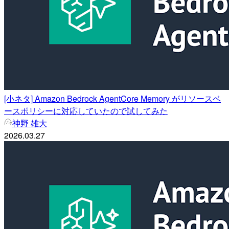
[小ネタ] Amazon Bedrock AgentCore Memory がリソースベ
ースポリシーに対応していたので試してみた
神野 雄大
2026.03.27