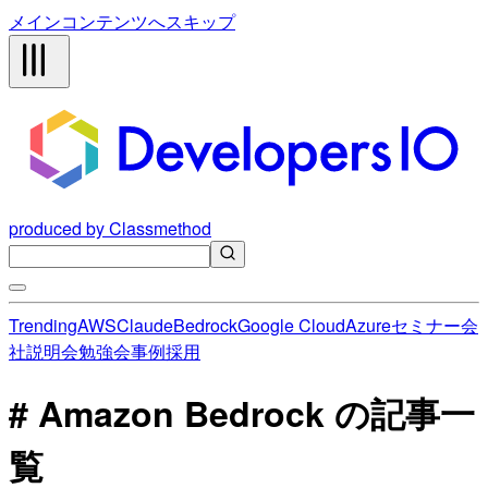
メインコンテンツへスキップ
produced by Classmethod
Trending
AWS
Claude
Bedrock
Google Cloud
Azure
セミナー
会
社説明会
勉強会
事例
採用
# Amazon Bedrock の記事一
覧