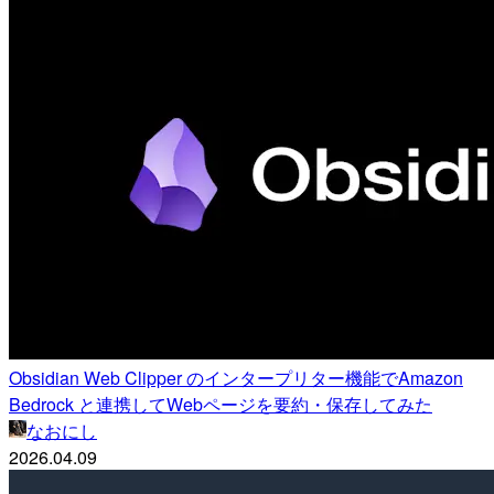
Obsidian Web Clipper のインタープリター機能でAmazon
Bedrock と連携してWebページを要約・保存してみた
なおにし
2026.04.09