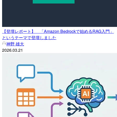
【登壇レポート】 「Amazon Bedrockで始めるRAG入門」
というテーマで登壇しました
神野 雄大
2026.03.21