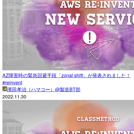
AZ障害時の緊急回避手段「zonal shift」が発表されました！
#reinvent
濱田孝治（ハマコー）@製造BT部
2022.11.30