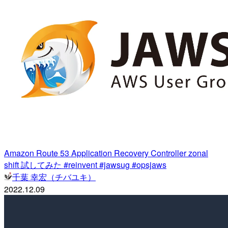
Amazon Route 53 Application Recovery Controller zonal
shift 試してみた #reinvent #jawsug #opsjaws
千葉 幸宏（チバユキ）
2022.12.09