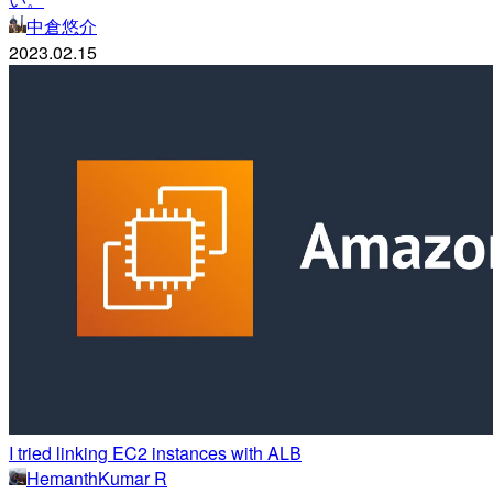
中倉悠介
2023.02.15
I tried linking EC2 instances with ALB
HemanthKumar R