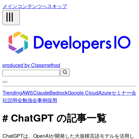
メインコンテンツへスキップ
produced by Classmethod
Trending
AWS
Claude
Bedrock
Google Cloud
Azure
セミナー
会
社説明会
勉強会
事例
採用
# ChatGPT の記事一覧
ChatGPTは、OpenAIが開発した大規模言語モデルを活用し