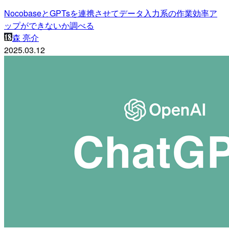
NocobaseとGPTsを連携させてデータ入力系の作業効率ア
ップができないか調べる
森 亮介
2025.03.12