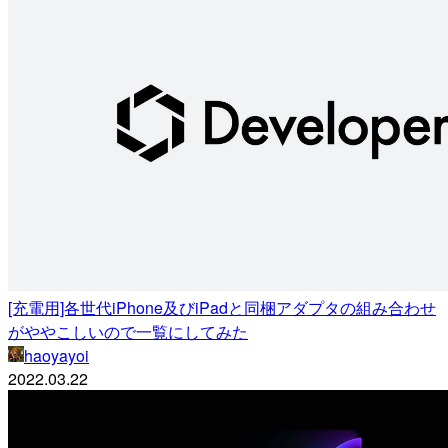
[充電用]各世代iPhone及びiPadと同梱アダプタの組み合わせ
がややこしいので一覧にしてみた
haoyayoi
2022.03.22