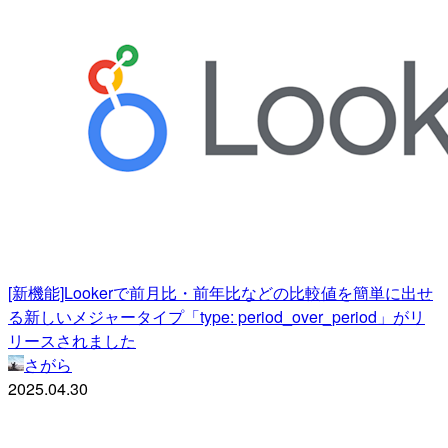
[新機能]Lookerで前月比・前年比などの比較値を簡単に出せ
る新しいメジャータイプ「type: period_over_period」がリ
リースされました
さがら
2025.04.30