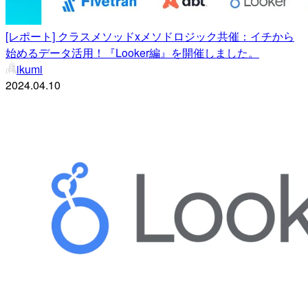
[レポート] クラスメソッドxメソドロジック共催：イチから
始めるデータ活用！『Looker編』を開催しました。
ikumi
2024.04.10