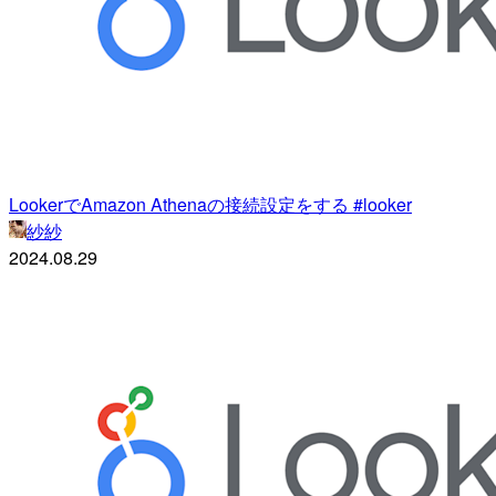
LookerでAmazon Athenaの接続設定をする #looker
紗紗
2024.08.29