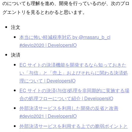
のについても理解を進め、開発を行っているのが、次のブロ
グエントリを見るとわかると思います。
注文
本当に怖い軽減税率対応 by @masaru_b_cl
#devio2020 | DevelopersIO
決済
EC サイトの決済機能を開発するなら知っておきた
い「与信」と「売上」およびそれらに関わる決済処
理について | DevelopersIO
EC サイトの決済(与信)処理を非同期的に実施する場
合の処理フローについて紹介 | DevelopersIO
外部決済サービスを利用した開発の反省と改善
#devio2021 | DevelopersIO
外部決済サービスを利用する上での脆弱ポイントと