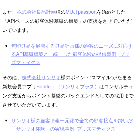
また、
株式会社良品計画
様の
MUJI passport
を始めとした
「APIベースの顧客体験基盤の構築」の支援をさせていただ
いています。
無印良品を展開する良品計画様の顧客のニーズに対応す
るAPI基盤構築と、統一した顧客体験の提供事例 | プリ
ズマティクス
その他、
株式会社サンリオ
様のポイント“スマイル”がたまる
新規会員アプリ
Sanrio＋（サンリオプラス）
はコンサルティ
ング支援からポイント基盤のバックエンドとしての採用まで
させていただいています。
サンリオ様の顧客情報一元化で全ての顧客接点を跨いだ
「サンリオ体験」の実現事例| プリズマティクス