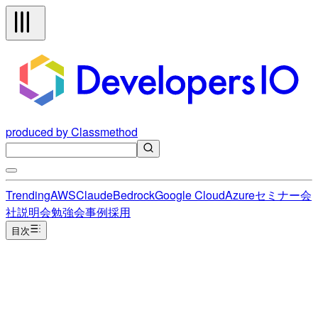
produced by Classmethod
Trending
AWS
Claude
Bedrock
Google Cloud
Azure
セミナー
会
社説明会
勉強会
事例
採用
目次