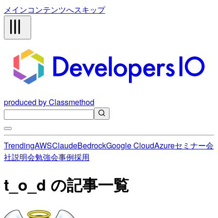
メインコンテンツへスキップ
produced by Classmethod
Trending
AWS
Claude
Bedrock
Google Cloud
Azure
セミナー
会
社説明会
勉強会
事例
採用
t_o_d の記事一覧