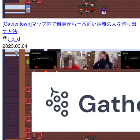
[Gather.town]マップ内で自身から一番近い距離の人を割り出
す方法
t_o_d
2023.03.04