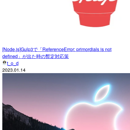
[Node.js]Gulp3で「ReferenceError: primordials is not
defined」が出た時の暫定対応策
t_o_d
2023.01.14