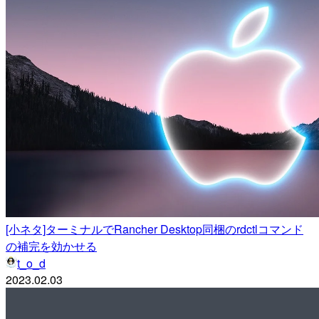
[小ネタ]ターミナルでRancher Desktop同梱のrdctlコマンド
の補完を効かせる
t_o_d
2023.02.03