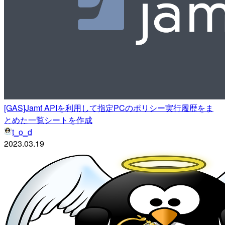
[GAS]Jamf APIを利用して指定PCのポリシー実行履歴をま
とめた一覧シートを作成
t_o_d
2023.03.19