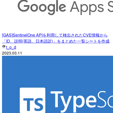
[GAS]SentinelOne APIを利用して検出されたCVE情報から
「ID、説明(英語、日本語訳)」をまとめた一覧シートを作成
t_o_d
2023.03.11