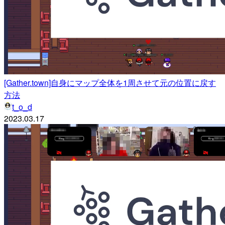
[Gather.town]自身にマップ全体を1周させて元の位置に戻す
方法
t_o_d
2023.03.17