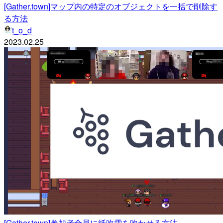
[Gather.town]マップ内の特定のオブジェクトを一括で削除す
る方法
t_o_d
2023.02.25
[Gather.town]参加者全員に紙吹雪を吹かせる方法