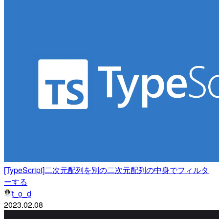
[TypeScript]二次元配列を別の二次元配列の中身でフィルタ
ーする
t_o_d
2023.02.08