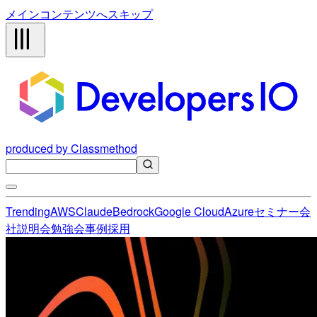
メインコンテンツへスキップ
produced by Classmethod
Trending
AWS
Claude
Bedrock
Google Cloud
Azure
セミナー
会
社説明会
勉強会
事例
採用