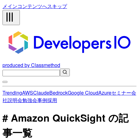
メインコンテンツへスキップ
produced by Classmethod
Trending
AWS
Claude
Bedrock
Google Cloud
Azure
セミナー
会
社説明会
勉強会
事例
採用
# Amazon QuickSight の記
事一覧